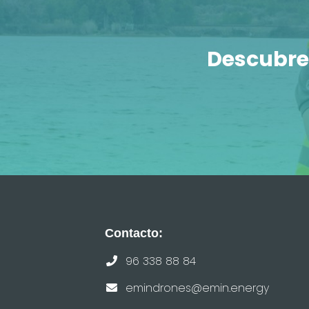
Descubre
Contacto:
96 338 88 84
emindrones@emin.energy