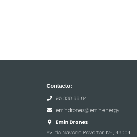
Contacto:
96 338 88 84
emindrones@emin.energy
Emin Drones
Av. de Navarro Reverter, 12-1, 46004