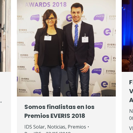
F
V
A
Somos finalistas en los
N
Premios EVERIS 2018
0
IDS Solar
,
Noticias
,
Premios
V