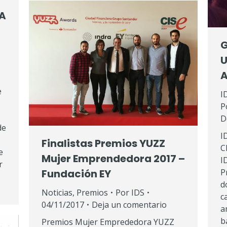
EA
G
U
A
e
I
P
D
de
I
Finalistas Premios YUZZ
C
e
Mujer Emprendedora 2017 –
I
r
Fundación EY
P
d
Noticias
,
Premios
Por
IDS
c
04/11/2017
Deja un comentario
a
b
Premios Mujer Emprededora YUZZ