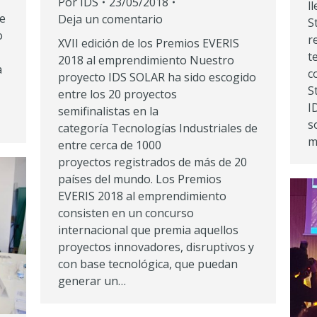
Por
IDS
23/05/2018
l
e
Deja un comentario
S
o
r
XVII edición de los Premios EVERIS
t
2018 al emprendimiento Nuestro
a
c
proyecto IDS SOLAR ha sido escogido
S
entre los 20 proyectos
I
semifinalistas en la
s
categoría Tecnologías Industriales de
m
entre cerca de 1000
proyectos registrados de más de 20
países del mundo. Los Premios
EVERIS 2018 al emprendimiento
consisten en un concurso
internacional que premia aquellos
proyectos innovadores, disruptivos y
con base tecnológica, que puedan
generar un…