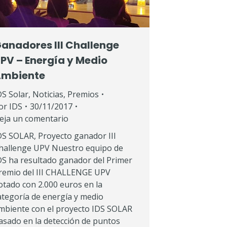
anadores III Challenge
PV – Energía y Medio
mbiente
DS Solar
,
Noticias
,
Premios
or
IDS
30/11/2017
eja un comentario
DS SOLAR, Proyecto ganador III
hallenge UPV Nuestro equipo de
DS ha resultado ganador del Primer
remio del III CHALLENGE UPV
otado con 2.000 euros en la
ategoría de energía y medio
mbiente con el proyecto IDS SOLAR
asado en la detección de puntos