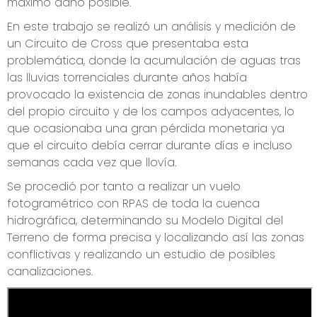
máximo daño posible.
En este trabajo se realizó un análisis y medición de
un Circuito de Cross que presentaba esta
problemática, donde la acumulación de aguas tras
las lluvias torrenciales durante años había
provocado la existencia de zonas inundables dentro
del propio circuito y de los campos adyacentes, lo
que ocasionaba una gran pérdida monetaria ya
que el circuito debía cerrar durante días e incluso
semanas cada vez que llovía.
Se procedió por tanto a realizar un vuelo
fotogramétrico con RPAS de toda la cuenca
hidrográfica, determinando su Modelo Digital del
Terreno de forma precisa y localizando así las zonas
conflictivas y realizando un estudio de posibles
canalizaciones.