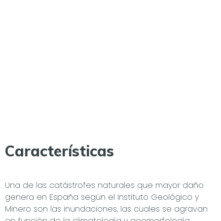
Estudios de drenaje -
Global Omnium
Estudios de inundabilidad para la
mejora e incorporación de nuevas
canalizaciones en un Circuito de
Cross
Características
Una de las catástrofes naturales que mayor daño
genera en España según el Instituto Geológico y
Minero son las inundaciones, las cuales se agravan
en función de la climatología y geomorfología