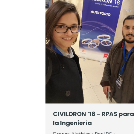
CIVILDRON ’18 – RPAS para
la Ingeniería
Drones
,
Noticias
Por
IDS