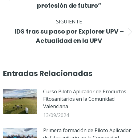
publicaciones
profesión de futuro”
anterior:
SIGUIENTE
IDS tras su paso por Explorer UPV –
Publicación
Actualidad en la UPV
siguiente:
Entradas Relacionadas
Curso Piloto Aplicador de Productos
Fitosanitarios en la Comunidad
Valenciana
13/09/2024
Primera formación de Piloto Aplicador
de Fitosanitario en la Comunidad