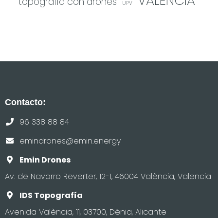
VALENCIA
topografía con drones
UPV
Contacto:
96 338 88 84
emindrones@emin.energy
Emin Drones
Av. de Navarro Reverter, 12-1, 46004 València, Valencia
IDS Topografía
Avenida València, 11, 03700, Dénia, Alicante