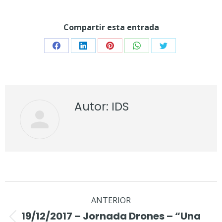
Compartir esta entrada
Share
Share
Share
Share
Share
on
on
on
on
on
Facebook
LinkedIn
Pinterest
WhatsApp
Twitter
Autor:
IDS
Navegación
ANTERIOR
entre
19/12/2017 – Jornada Drones – “Una
Publicación