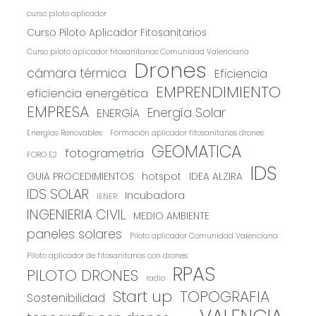
curso piloto aplicador
Curso Piloto Aplicador Fitosanitarios
Curso piloto aplicador fitosanitarios Comunidad Valenciana
Drones
cámara térmica
Eficiencia
EMPRENDIMIENTO
eficiencia energética
EMPRESA
Energía Solar
ENERGÍA
Energías Renovables
Formación aplicador fitosanitarios drones
GEOMATICA
fotogrametría
FORO E2
IDS
GUIA PROCEDIMIENTOS
hotspot
IDEA ALZIRA
IDS SOLAR
Incubadora
IENER
INGENIERIA CIVIL
MEDIO AMBIENTE
paneles solares
Piloto aplicador Comunidad Valenciana
Piloto aplicador de fitosanitarios con drones
RPAS
PILOTO DRONES
radio
Start up
TOPOGRAFIA
Sostenibilidad