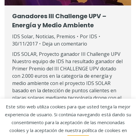
Ganadores III Challenge UPV –
Energía y Medio Ambiente
IDS Solar
,
Noticias
,
Premios
Por
IDS
30/11/2017
Deja un comentario
IDS SOLAR, Proyecto ganador III Challenge UPV
Nuestro equipo de IDS ha resultado ganador del
Primer Premio del III CHALLENGE UPV dotado
con 2.000 euros en la categoría de energía y
medio ambiente con el proyecto IDS SOLAR
basado en la detección de puntos calientes en
placas solares mediante tecnología drone con el
objetivo último…
Este sitio web utiliza cookies para que usted tenga la mejor
experiencia de usuario. Si continúa navegando está dando su
consentimiento para la aceptación de las mencionadas
Copyright IDS.
Aviso legal y política de privacidad
·
cookies y la aceptación de nuestra política de cookies en