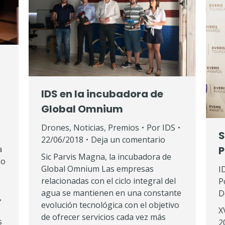
IDS en la incubadora de
Global Omnium
Drones
,
Noticias
,
Premios
Por
IDS
S
22/06/2018
Deja un comentario
P
a
Sic Parvis Magna, la incubadora de
do
Global Omnium Las empresas
I
relacionadas con el ciclo integral del
P
agua se mantienen en una constante
D
,
evolución tecnológica con el objetivo
X
de ofrecer servicios cada vez más
s
2