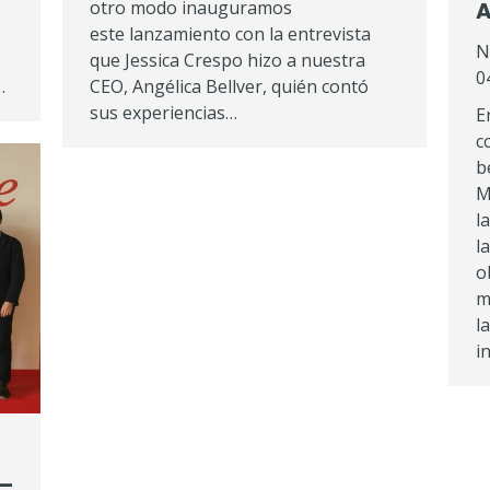
otro modo inauguramos
A
este lanzamiento con la entrevista
N
que Jessica Crespo hizo a nuestra
0
…
CEO, Angélica Bellver, quién contó
sus experiencias…
E
c
b
M
l
l
o
m
l
i
 –