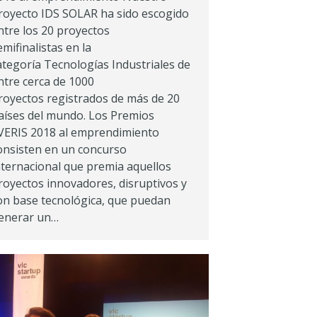
royecto IDS SOLAR ha sido escogido
ntre los 20 proyectos
emifinalistas en la
ategoría Tecnologías Industriales de
ntre cerca de 1000
royectos registrados de más de 20
aíses del mundo. Los Premios
VERIS 2018 al emprendimiento
onsisten en un concurso
nternacional que premia aquellos
royectos innovadores, disruptivos y
on base tecnológica, que puedan
enerar un…