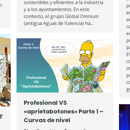
sostenibles y eficientes a la industria
o
p
y a los ayuntamientos. En este
e
contexto, el grupo Global Omnium
s
(antigua Aguas de Valencia) ha…
c
e
p
p
E
c
i
p
c
g
Profesional VS
«aprietabotones» Parte 1 –
T
Curvas de nivel