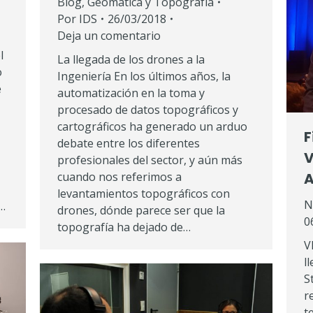
Blog
,
Geomática y Topografía
Por
IDS
26/03/2018
Deja un comentario
l
La llegada de los drones a la
o
Ingeniería En los últimos años, la
e
automatización en la toma y
procesado de datos topográficos y
cartográficos ha generado un arduo
F
debate entre los diferentes
V
profesionales del sector, y aún más
A
cuando nos referimos a
levantamientos topográficos con
N
5…
drones, dónde parece ser que la
0
topografía ha dejado de…
V
l
S
r
t