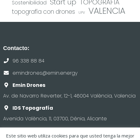
Start up
TOPOGRAFIA
Sostenibilidad
VALENCIA
topografía con drones
UPV
Contacto:
96 338 88 84
emindrones@emin.energy
Emin Drones
Av. de Navarro Reverter, 12-1, 46004 València, Valencia
IDS Topografía
Avenida València, 11, 03700, Dénia, Alicante
Este sitio web utiliza cookies para que usted tenga la mejor