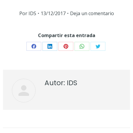
Por
IDS
13/12/2017
Deja un comentario
Compartir esta entrada
Share
Share
Share
Share
Share
on
on
on
on
on
Facebook
LinkedIn
Pinterest
WhatsApp
Twitter
Autor:
IDS