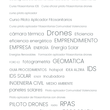
Curso fitosanitarios IDS
Curso oficial piloto fitosanitarios drones
curso piloto aplicador
Curso Piloto Aplicador Fitosanitarios
Curso piloto aplicador fitosanitarios Comunidad Valenciana
Drones
cámara térmica
Eficiencia
EMPRENDIMIENTO
eficiencia energética
EMPRESA
Energía Solar
ENERGÍA
Energías Renovables
Formación aplicador fitosanitarios drones
GEOMATICA
fotogrametría
FORO E2
IDS
GUIA PROCEDIMIENTOS
hotspot
IDEA ALZIRA
IDS SOLAR
Incubadora
IENER
INGENIERIA CIVIL
MEDIO AMBIENTE
paneles solares
Piloto aplicador Comunidad Valenciana
Piloto aplicador de fitosanitarios con drones
RPAS
PILOTO DRONES
radio