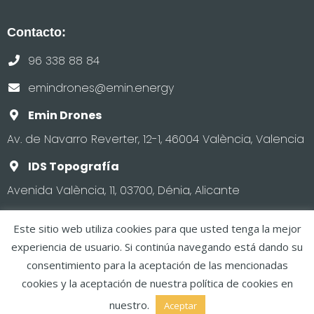
Contacto:
96 338 88 84
emindrones@emin.energy
Emin Drones
Av. de Navarro Reverter, 12-1, 46004 València, Valencia
IDS Topografía
Avenida València, 11, 03700, Dénia, Alicante
Este sitio web utiliza cookies para que usted tenga la mejor
experiencia de usuario. Si continúa navegando está dando su
consentimiento para la aceptación de las mencionadas
Copyright IDS.
Aviso legal y política de privacidad
·
cookies y la aceptación de nuestra política de cookies en
nuestro.
Aceptar