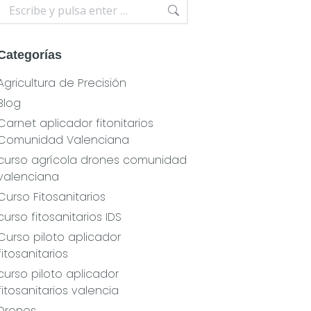
Buscar:
Categorías
Agricultura de Precisión
Blog
Carnet aplicador fitonitarios
Comunidad Valenciana
curso agrícola drones comunidad
valenciana
Curso Fitosanitarios
curso fitosanitarios IDS
Curso piloto aplicador
fitosanitarios
curso piloto aplicador
fitosanitarios valencia
Drones