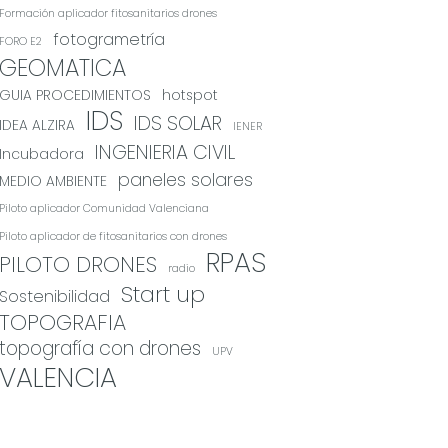
Formación aplicador fitosanitarios drones
fotogrametría
FORO E2
GEOMATICA
GUIA PROCEDIMIENTOS
hotspot
IDS
IDS SOLAR
IDEA ALZIRA
IENER
INGENIERIA CIVIL
Incubadora
paneles solares
MEDIO AMBIENTE
Piloto aplicador Comunidad Valenciana
Piloto aplicador de fitosanitarios con drones
RPAS
PILOTO DRONES
radio
Start up
Sostenibilidad
TOPOGRAFIA
topografía con drones
UPV
VALENCIA