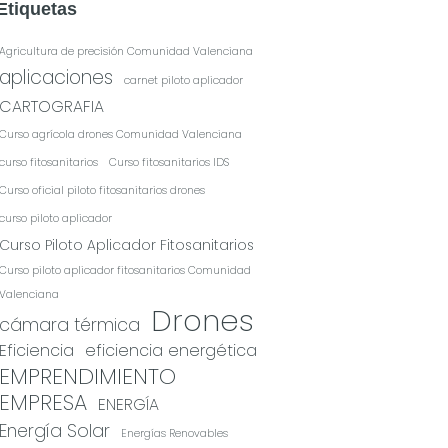
Etiquetas
Agricultura de precisión Comunidad Valenciana
aplicaciones
carnet piloto aplicador
CARTOGRAFIA
Curso agrícola drones Comunidad Valenciana
curso fitosanitarios
Curso fitosanitarios IDS
Curso oficial piloto fitosanitarios drones
curso piloto aplicador
Curso Piloto Aplicador Fitosanitarios
Curso piloto aplicador fitosanitarios Comunidad
Valenciana
Drones
cámara térmica
Eficiencia
eficiencia energética
EMPRENDIMIENTO
EMPRESA
ENERGÍA
Energía Solar
Energías Renovables