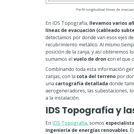
Perfil longitudinal líneas de evacu
En IDS Topografía,
llevamos varios a
líneas de evacuación (cableado subt
detectamos por donde van esos ejes de 
recubrimiento metálico. Al mismo tie
posición de la zanja, y así obtenemos lo
sumamos el
vuelo de dron c
on el que 
Combinando toda esta información ge
zanjas, con la
cota del terreno
por don
una
cartografía detallada
donde tambi
aerogeneradores, las subestaciones, lo
a la instalación.
IDS Topografía y l
En
IDS Topografía
, somos
especialist
ingeniería de energías renovables
. 