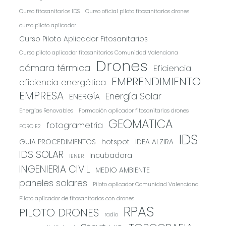
Curso fitosanitarios IDS
Curso oficial piloto fitosanitarios drones
curso piloto aplicador
Curso Piloto Aplicador Fitosanitarios
Curso piloto aplicador fitosanitarios Comunidad Valenciana
Drones
cámara térmica
Eficiencia
EMPRENDIMIENTO
eficiencia energética
EMPRESA
Energía Solar
ENERGÍA
Energías Renovables
Formación aplicador fitosanitarios drones
GEOMATICA
fotogrametría
FORO E2
IDS
GUIA PROCEDIMIENTOS
hotspot
IDEA ALZIRA
IDS SOLAR
Incubadora
IENER
INGENIERIA CIVIL
MEDIO AMBIENTE
paneles solares
Piloto aplicador Comunidad Valenciana
Piloto aplicador de fitosanitarios con drones
RPAS
PILOTO DRONES
radio