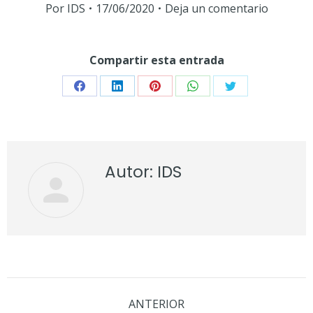
Por
IDS
17/06/2020
Deja un comentario
Compartir esta entrada
Share
Share
Share
Share
Share
on
on
on
on
on
Facebook
LinkedIn
Pinterest
WhatsApp
Twitter
Autor:
IDS
Navegación
ANTERIOR