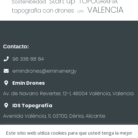
Start up
TOPOGRAFIA
Sostenibilidad
VALENCIA
topografía con drones
UPV
Contacto:
96 338 88 84
emindrones@emin.energy
Emin Drones
Av. de Navarro Reverter, 12-1, 46004 València, Valencia
IDS Topografía
Avenida València, 11, 03700, Dénia, Alicante
Este sitio web utiliza cookies para que usted tenga la mejor