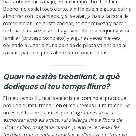
bastante en mi trabajo, en mi tiempo libre también.
Bueno, no es del todo cierto, a mi lo que me gusta es ir a
almorzar con los amigos, y si se alarga hasta la hora de
comer mejor, me gusta cocinar, tomar cerveza y hacer
tertulia…Una vez al año hago vino de una pequeña viña
familiar (proceso completo) y algunas veces me veo
obligado a jugar alguna partida de pilota valenciana al
raspall, para después almorzar o tomar cañas.
Quan no estàs treballant, a què
dediques el teu temps lliure?
El meu temps lliure al senderisme, com no el practique
prou en el meu treball, en el meu temps lliure també. Bé,
no és del tot cert, a mi el que m’ag
rada és anar a
esmorzar amb els amics, i si s’allarga fins a l’hora de
dinar millor, m’agrada cuinar, prendre cervesa i fer
tertúlia…Una vegada a l’any faig vi d’una xicoteta vinya