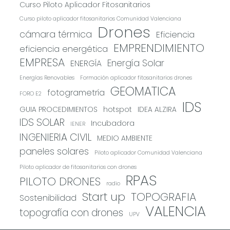
Curso Piloto Aplicador Fitosanitarios
Curso piloto aplicador fitosanitarios Comunidad Valenciana
Drones
cámara térmica
Eficiencia
EMPRENDIMIENTO
eficiencia energética
EMPRESA
Energía Solar
ENERGÍA
Energías Renovables
Formación aplicador fitosanitarios drones
GEOMATICA
fotogrametría
FORO E2
IDS
GUIA PROCEDIMIENTOS
hotspot
IDEA ALZIRA
IDS SOLAR
Incubadora
IENER
INGENIERIA CIVIL
MEDIO AMBIENTE
paneles solares
Piloto aplicador Comunidad Valenciana
Piloto aplicador de fitosanitarios con drones
RPAS
PILOTO DRONES
radio
Start up
TOPOGRAFIA
Sostenibilidad
VALENCIA
topografía con drones
UPV