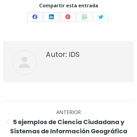
Compartir esta entrada
Share
Share
Share
Share
Share
on
on
on
on
on
Facebook
LinkedIn
Pinterest
WhatsApp
Twitter
Autor:
IDS
Navegación
ANTERIOR
entre
5 ejemplos de Ciencia Ciudadana y
Publicación
publicaciones
Sistemas de Información Geográfica
anterior: