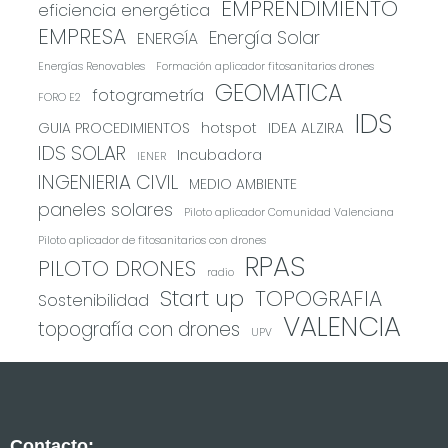
EMPRENDIMIENTO
eficiencia energética
EMPRESA
Energía Solar
ENERGÍA
Energías Renovables
Formación aplicador fitosanitarios drones
GEOMATICA
fotogrametría
FORO E2
IDS
GUIA PROCEDIMIENTOS
hotspot
IDEA ALZIRA
IDS SOLAR
Incubadora
IENER
INGENIERIA CIVIL
MEDIO AMBIENTE
paneles solares
Piloto aplicador Comunidad Valenciana
Piloto aplicador de fitosanitarios con drones
RPAS
PILOTO DRONES
radio
Start up
TOPOGRAFIA
Sostenibilidad
VALENCIA
topografía con drones
UPV
Contacto: