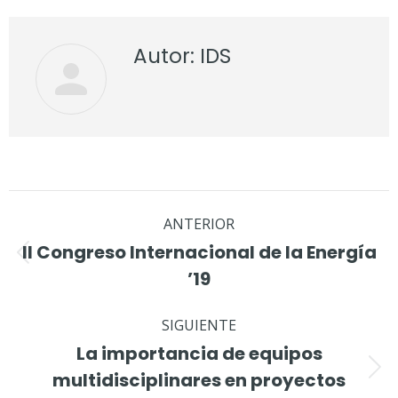
Facebook
LinkedIn
Pinterest
WhatsApp
Twitter
Autor:
IDS
Navegación
ANTERIOR
entre
II Congreso Internacional de la Energía
Publicación
publicaciones
’19
anterior:
SIGUIENTE
La importancia de equipos
Publicación
multidisciplinares en proyectos
siguiente: