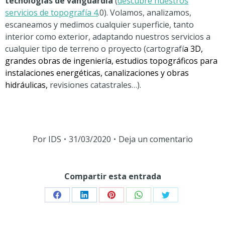
tecnologías de vanguardia
(
descubre nuestros
servicios de topografía 4
.0). Volamos, analizamos,
escaneamos y medimos cualquier superficie, tanto
interior como exterior, adaptando nuestros servicios a
cualquier tipo de terreno o proyecto (cartografí
a 3D,
grandes obras de ingeniería, estudios topográficos para
instalaciones energéticas, canalizaciones y obras
hidráulicas,
revisiones catastrales…).
Por
IDS
31/03/2020
Deja un comentario
Compartir esta entrada
Share
Share
Share
Share
Share
on
on
on
on
on